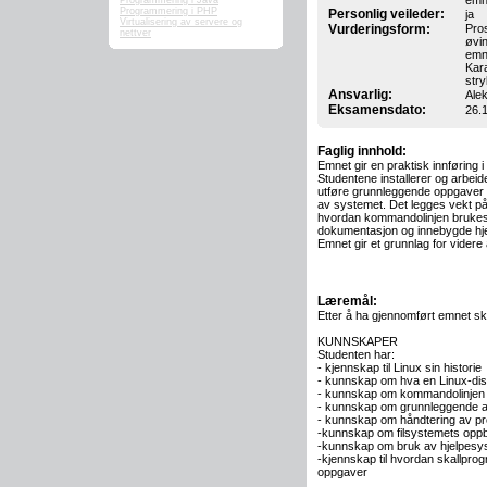
emn
Programmering i Java
Programmering i PHP
Personlig veileder:
ja
Virtualisering av servere og
Vurderingsform:
Pro
nettver
øvin
emn
Kara
stry
Ansvarlig:
Ale
Eksamensdato:
26.1
Faglig innhold:
Emnet gir en praktisk innføring i
Studentene installerer og arbei
utføre grunnleggende oppgaver kny
av systemet. Det legges vekt på
hvordan kommandolinjen brukes 
dokumentasjon og innebygde hjel
Emnet gir et grunnlag for vider
Læremål:
Etter å ha gjennomført emnet sk
KUNNSKAPER
Studenten har:
- kjennskap til Linux sin historie
- kunnskap om hva en Linux-dist
- kunnskap om kommandolinjen 
- kunnskap om grunnleggende ad
- kunnskap om håndtering av 
-kunnskap om filsystemets oppby
-kunnskap om bruk av hjelpesys
-kjennskap til hvordan skallprog
oppgaver