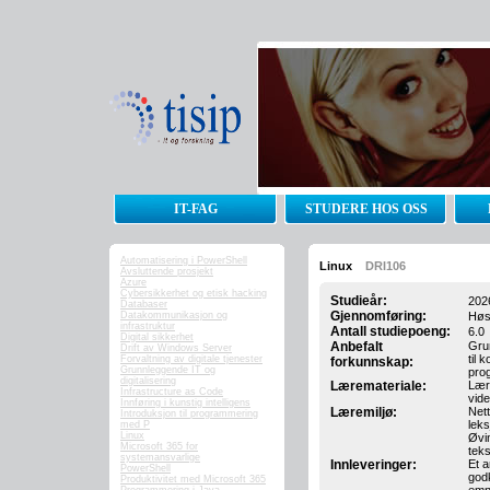
IT-FAG
STUDERE HOS OSS
Automatisering i PowerShell
Linux
DRI106
Avsluttende prosjekt
Azure
Cybersikkerhet og etisk hacking
Studieår:
202
Databaser
Gjennomføring:
Datakommunikasjon og
Høs
infrastruktur
Antall studiepoeng:
6.0
Digital sikkerhet
Anbefalt
Gru
Drift av Windows Server
til 
Forvaltning av digitale tjenester
forkunnskap:
Grunnleggende IT og
pro
digitalisering
Læremateriale:
Lære
Infrastructure as Code
vid
Innføring i kunstig intelligens
Læremiljø:
Net
Introduksjon til programmering
leks
med P
Linux
Øvi
Microsoft 365 for
teks
systemansvarlige
Innleveringer:
Et a
PowerShell
godk
Produktivitet med Microsoft 365