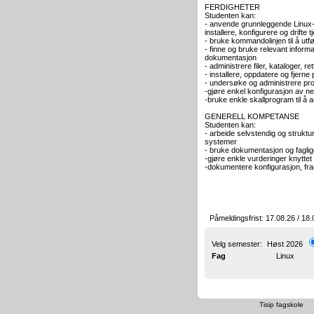
FERDIGHETER
Studenten kan:
- anvende grunnleggende Linux-f
installere, konfigurere og drifte t
- bruke kommandolinjen til å utf
- finne og bruke relevant inform
dokumentasjon
- administrere filer, kataloger, r
- installere, oppdatere og fjer
- undersøke og administrere pro
-gjøre enkel konfigurasjon av ne
-bruke enkle skallprogram til å
GENERELL KOMPETANSE
Studenten kan:
- arbeide selvstendig og struktu
systemer
- bruke dokumentasjon og faglig
-gjøre enkle vurderinger knyttet ti
-dokumentere konfigurasjon, fr
Påmeldingsfrist:
17.08.26 / 18.
Velg semester:
Høst 2026
Fag
Linux
Tisip fagskole