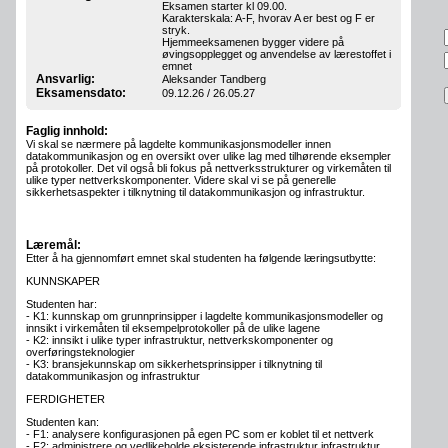
Eksamen starter kl 09.00.
Karakterskala: A-F, hvorav A er best og F er
stryk.
Hjemmeeksamenen bygger videre på
øvingsopplegget og anvendelse av lærestoffet i
emnet
Ansvarlig:
Aleksander Tandberg
Eksamensdato:
09.12.26 / 26.05.27
Faglig innhold:
Vi skal se nærmere på lagdelte kommunikasjonsmodeller innen
datakommunikasjon og en oversikt over ulike lag med tilhørende eksempler
på protokoller. Det vil også bli fokus på nettverksstrukturer og virkemåten til
ulike typer nettverkskomponenter. Videre skal vi se på generelle
sikkerhetsaspekter i tilknytning til datakommunikasjon og infrastruktur.
Læremål:
Etter å ha gjennomført emnet skal studenten ha følgende læringsutbytte:
KUNNSKAPER
Studenten har:
- K1: kunnskap om grunnprinsipper i lagdelte kommunikasjonsmodeller og
innsikt i virkemåten til eksempelprotokoller på de ulike lagene
- K2: innsikt i ulike typer infrastruktur, nettverkskomponenter og
overføringsteknologier
- K3: bransjekunnskap om sikkerhetsprinsipper i tilknytning til
datakommunikasjon og infrastruktur
FERDIGHETER
Studenten kan:
- F1: analysere konfigurasjonen på egen PC som er koblet til et nettverk
- F2: administrere og vedlikeholde eksisterende infrastruktur infrastruktur