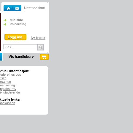
Min side
itslearning
Ny bruker
Vis handlekurv
ktuell informasjon:
tudere hos oss
riser
ksamen
inansiering
pptakskrav
lik studerer du
ktuelle lenker:
ånekassen