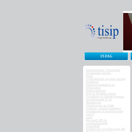
IT-FAG
Automatisering i PowerShell
Avsluttende prosjekt
Azure
Cybersikkerhet og etisk hacking
Databaser
Datakommunikasjon og
infrastruktur
Digital sikkerhet
Drift av Windows Server
Forvaltning av digitale tjenester
Grunnleggende IT og
digitalisering
Infrastructure as Code
Innføring i kunstig intelligens
Introduksjon til programmering
med P
Linux
Microsoft 365 for
systemansvarlige
PowerShell
Produktivitet med Microsoft 365