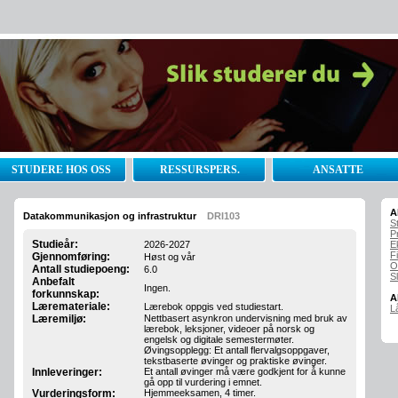
STUDERE HOS OSS
RESSURSPERS.
ANSATTE
A
Datakommunikasjon og infrastruktur
DRI103
S
P
Studieår:
2026-2027
E
F
Gjennomføring:
Høst og vår
O
Antall studiepoeng:
6.0
S
Anbefalt
Ingen.
forkunnskap:
A
Læremateriale:
Lærebok oppgis ved studiestart.
L
Læremiljø:
Nettbasert asynkron undervisning med bruk av
lærebok, leksjoner, videoer på norsk og
engelsk og digitale semestermøter.
Øvingsopplegg: Et antall flervalgsoppgaver,
tekstbaserte øvinger og praktiske øvinger.
Innleveringer:
Et antall øvinger må være godkjent for å kunne
gå opp til vurdering i emnet.
Vurderingsform:
Hjemmeeksamen, 4 timer.