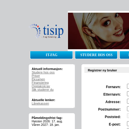
IT-FAG
STUDERE HOS OSS
Aktuell informasjon:
Registrer ny bruker
Studere hos oss
Priser
Eksamen
Finansiering
Opptakskrav
Fornavn:
Slik studerer du
Etternavn:
Aktuelle lenker:
Adresse:
Lånekassen
Postnummer:
Poststed:
Påmeldingsfrist fag:
Høsten 2026: 17. aug.
E-post:
Våren 2027: 18. jan.