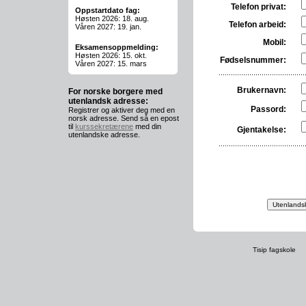
Telefon privat:
Oppstartdato fag:
Høsten 2026: 18. aug.
Telefon arbeid:
Våren 2027: 19. jan.
Mobil:
Eksamensoppmelding:
Høsten 2026: 15. okt.
Fødselsnummer:
Våren 2027: 15. mars
Brukernavn:
For norske borgere med
utenlandsk adresse:
Passord:
Registrer og aktiver deg med en
norsk adresse. Send så en epost
til
kurssekretærene
med din
Gjentakelse:
utenlandske adresse.
Tisip fagskole